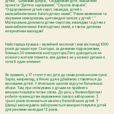
дітей”, “Шляхами добра”, “Обдаровані діти”, масштабні
проекти “Дитяче харчування”, “Слухові апарати”,
“Оздоровлення дітей-сиріт, інвалідів, дітей з
малозабезпечених багатодітних сімей”, “Раннє виявлення та
лікування захворювань щитовидної залози у дітей “, ”
Матеріальна допомога дітям-сиротам, інвалідам та дітям з
малозабезпечених багатодітних сімей, а також дитячим
інтернатним закладам”.
Найстаріша іграшка – музейний експонат і має вік понад 1000
років до нашої ери. Сьогодні, за деякими підрахунками,
близько 30 елементів конструктора Лего доводиться на
кожного жителя планети, але далеко не у кожної дитини є
хоча б один елемент.
Як правило, у 17 столітті всі діти до семи років носили сукні.
Зараз, наприклад, в Японії дуже дбайливо ставляться до
виховання дітей. У японських школах відсутні батьківські
збори. Там, при спілкуванні з дітьми не прийнято
використовувати погані слова. До речі, у Великобританії
робити чужим дітям зауваження суворо заборонено. З
трьох років починається школа у бельгійських дітей. У
Швеції законодавчо забороняється використовувати дітей
для реклами молодше 12 років.