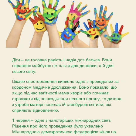
Діти – це головна радість і надія для батьків. Вони
справжнє майбутнє не тільки для держави, а й для
всього світу.
Цікаве спостереження виявело одне з проведених за
кордоном медичне дослідження. Воно показало, що
якщо під час вагітності мама хворіє або починає
страждати від пошкодження певного органу, то дитина
з утроби матері посилає їй стовбурові клітини, які
сприяють відновленню.
1 червня – одне з найстаріших міжнародних свят.
Рішення про його проведення було ухвалено
Міжнародною демократичною федерацією жінок на