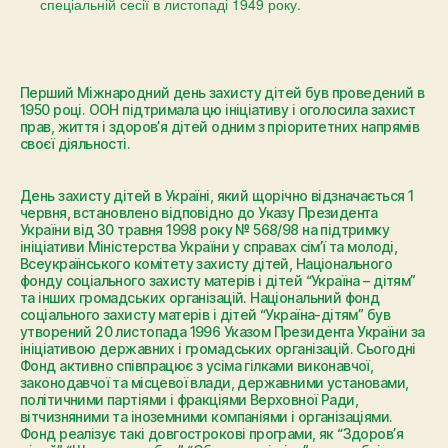
спеціальній сесії в листопаді 1949 року.
Перший Міжнародний день захисту дітей був проведений в
1950 році. ООН підтримала цю ініціативу і оголосила захист
прав, життя і здоров’я дітей одним з пріоритетних напрямів
своєї діяльності.
День захисту дітей в Україні, який щорічно відзначається 1
червня, встановлено відповідно до Указу Президента
України від 30 травня 1998 року № 568/98 на підтримку
ініціативи Міністерства України у справах сім’ї та молоді,
Всеукраїнського комітету захисту дітей, Національного
фонду соціального захисту матерів і дітей “Україна – дітям”
та інших громадських організацій. Національний фонд
соціального захисту матерів і дітей “Україна-дітям” був
утворений 20 листопада 1996 Указом Президента України за
ініціативою державних і громадських організацій. Сьогодні
Фонд активно співпрацює з усіма гілками виконавчої,
законодавчої та місцевої влади, державними установами,
політичними партіями і фракціями Верховної Ради,
вітчизняними та іноземними компаніями і організаціями.
Фонд реалізує такі довгострокові програми, як “Здоров’я