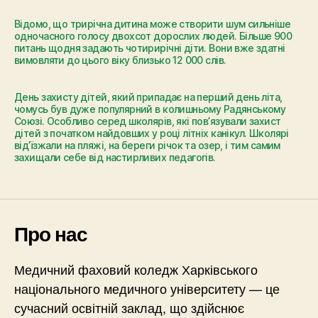
Відомо, що трирічна дитина може створити шум сильніше
одночасного голосу двохсот дорослих людей. Більше 900
питань щодня задають чотирирічні діти. Вони вже здатні
вимовляти до цього віку близько 12 000 слів.
День захисту дітей, який припадає на перший день літа,
чомусь був дуже популярний в колишньому Радянському
Союзі. Особливо серед школярів, які пов’язували захист
дітей з початком найдовших у році літніх канікул. Школярі
від’їзжали на пляжі, на береги річок та озер, і тим самим
захищали себе від настирливих педагогів.
Про нас
Медичний фаховий коледж Харківського
національного медичного університету — це
сучасний освітній заклад, що здійснює