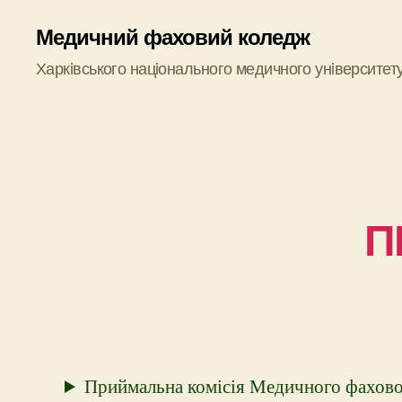
Медичний фаховий коледж
Харкiвського нацiонального медичного унiверситет
П
Приймальна комісія Медичного фахово