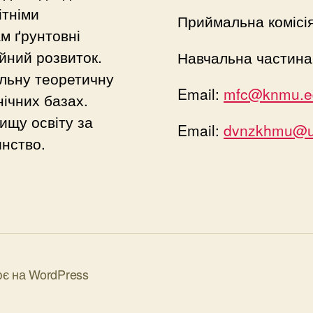
ітніми
Приймальна комісі
м ґрунтовні
йний розвиток.
Навчальна частина
льну теоретичну
Email:
mfc@knmu.e
нічних базах.
ищу освіту за
Email:
dvnzkhmu@uk
нство.
є на WordPress