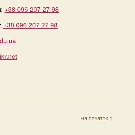
я:
+38 096 207 27 98
:
+38 096 207 27 98
du.ua
r.net
На початок
↑