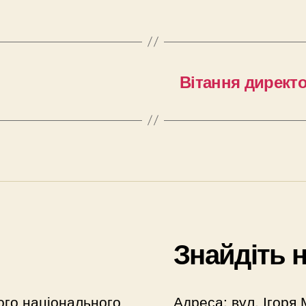
Вітання директ
Знайдіть 
ого національного
Адреса: вул. Ігоря 