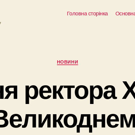
Головна сторінка
Основна
у
Категорії
НОВИНИ
ня ректора 
Великоднем