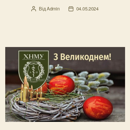
Від
Admin
04.05.2024
Автор
Дата
запису
запису