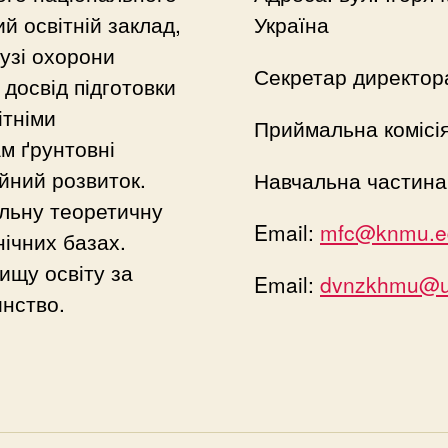
й освітній заклад,
Україна
лузі охорони
Секретар директор
досвід підготовки
ітніми
Приймальна комісі
м ґрунтовні
йний розвиток.
Навчальна частина
льну теоретичну
Email:
mfc@knmu.e
нічних базах.
ищу освіту за
Email:
dvnzkhmu@uk
нство.