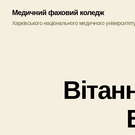
Медичний фаховий коледж
Харкiвського нацiонального медичного унiверситет
Вітан