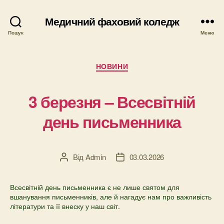
Медичний фаховий коледж
Пошук
Меню
Категорії
НОВИНИ
3 березня – Всесвітній
день письменника
Від
Admin
03.03.2026
Автор
Дата
запису
запису
Всесвітній день письменника є не лише святом для
вшанування письменників, але й нагадує нам про важливість
літератури та її внеску у наш світ.