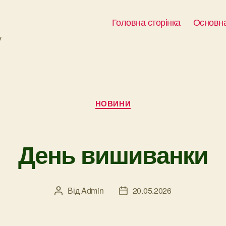
Головна сторінка
Основна
у
Категорії
НОВИНИ
День вишиванки
Від
Admin
20.05.2026
Автор
Дата
запису
запису