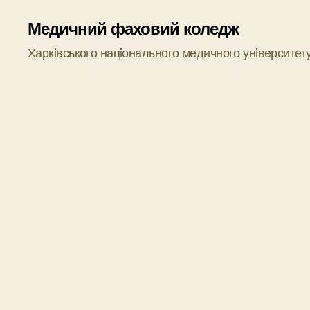
Медичний фаховий коледж
Харкiвського нацiонального медичного унiверситет