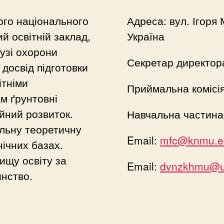
ого національного
Адреса: вул. Ігоря 
й освітній заклад,
Україна
лузі охорони
Секретар директор
досвід підготовки
ітніми
Приймальна комісі
м ґрунтовні
йний розвиток.
Навчальна частина
льну теоретичну
Email:
mfc@knmu.e
нічних базах.
ищу освіту за
Email:
dvnzkhmu@uk
нство.