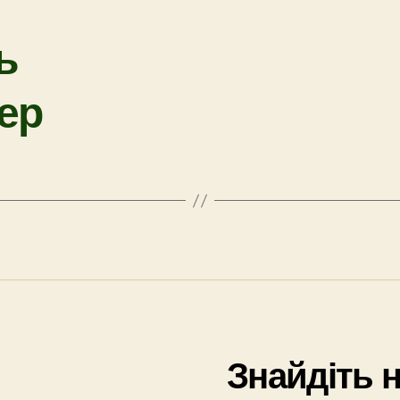
ь
ер
Знайдіть 