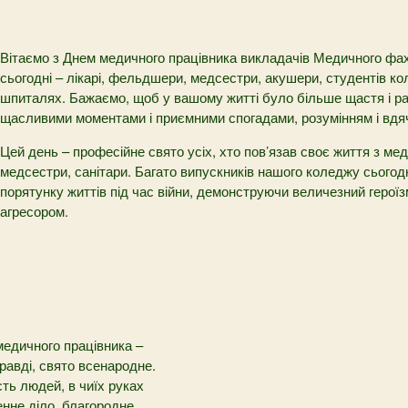
Вітаємо з Днем медичного працівника викладачів Медичного фах
сьогодні – лікарі, фельдшери, медсестри, акушери, студентів ко
шпиталях. Бажаємо, щоб у вашому житті було більше щастя і ра
щасливими моментами і приємними спогадами, розумінням і вдячн
Цей день – професійне свято усіх, хто пов’язав своє життя з ме
медсестри, санітари. Багато випускників нашого коледжу сього
порятунку життів під час війни, демонструючи величезний героїз
агресором.
медичного працівника –
равді, свято всенародне.
ть людей, в чиїх руках
нне діло, благородне.