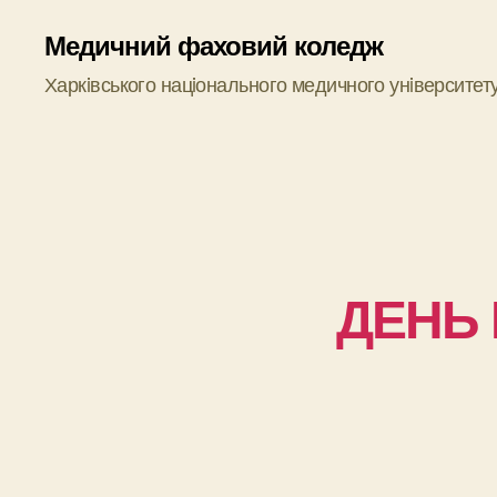
Медичний фаховий коледж
Харкiвського нацiонального медичного унiверситет
ДЕНЬ