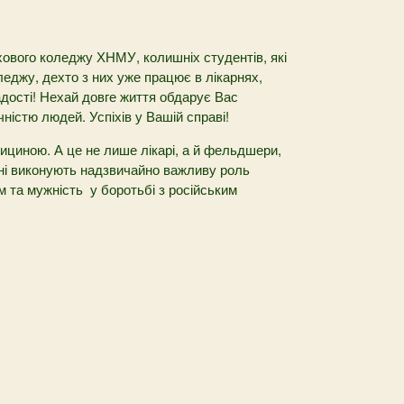
ового коледжу ХНМУ, колишніх студентів, які
леджу, дехто з них уже працює в лікарнях,
дості! Нехай довге життя обдарує Вас
істю людей. Успіхів у Вашій справі!
дициною. А це не лише лікарі, а й фельдшери,
дні виконують надзвичайно важливу роль
м та мужність у боротьбі з російським