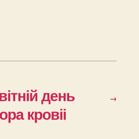
вітній день
→
ора кровіі