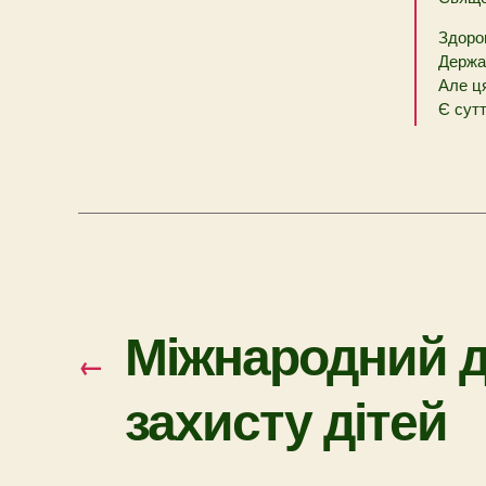
Здоров
Держа
Але ця
Є сут
Міжнародний 
←
захисту дітей