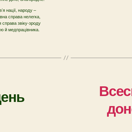
’я нації, народу –
вна справа нелегка,
 справа звіку-зроду
тю й медпрацівника.
Всес
день
дон