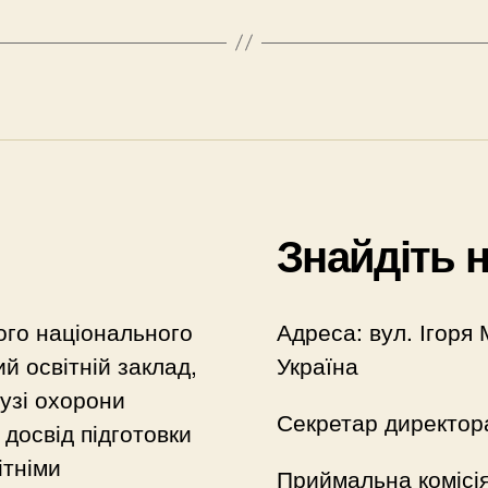
Знайдіть 
ого національного
Адреса: вул. Ігоря 
й освітній заклад,
Україна
лузі охорони
Секретар директор
досвід підготовки
ітніми
Приймальна комісі