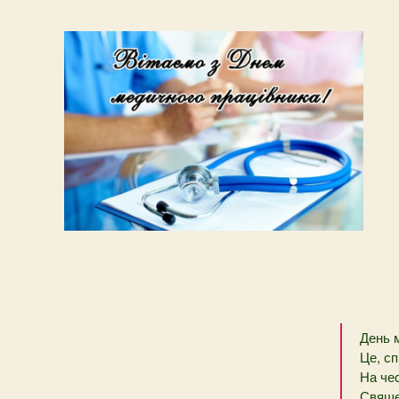
День 
Це, сп
На чес
Свяще