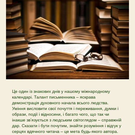
Це один із знакових днів у нашому міжнародному
календарі. Талант письменника – яскрава
демонстрація духовного начала всього людства.
Уміння висловити свої почуття і переживання, думки і
образи, події і відносини, і багато чого, що так чи
інакше зв’язується з людським світоглядом – справжній
дар. Сказати і бути почутим, знайти розуміння і відгук у
серцях вдячного читача – це мета будь-якого автора.