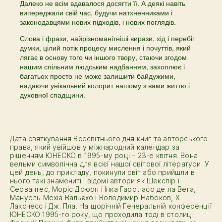
Далеко не всім вдавалося досягти її. А деякі навіть
випереджали свій час, будучи натхненниками і
законодавцями нових підходів, і нових поглядів.
Слова і фрази, найрізноманітніші вирази, хід і перебіг
думки, цілий потік процесу мислення і почуттів, який
лягає в основу того чи іншого твору, стаючи згодом
нашим спільним людським надбанням, захоплює і
багатьох просто не може залишити байдужими,
надаючи унікальний колорит нашому з вами життю і
духовної спадщини.
Дата святкування Всесвітнього дня книг та авторського
права, який увійшов у міжнародний календар за
рішенням ЮНЕСКО в 1995-му році – 23-е квітня. Вона
вельми символічна для всієї нашої світової літератури. У
цей день, до прикладу, покинули світ або прийшли в
нього такі знамениті і відомі автори як Шекспір і
Сервантес, Моріс Дрюон і Інка Гарсіласо де ла Вега,
Мануель Мехіа Вальєхо і Володимир Набоков, X.
Лакснесс і Дж. Пла. На щорічній Генеральній конференції
ЮНЕСКО 1995-го року, що проходила тоді в столиці