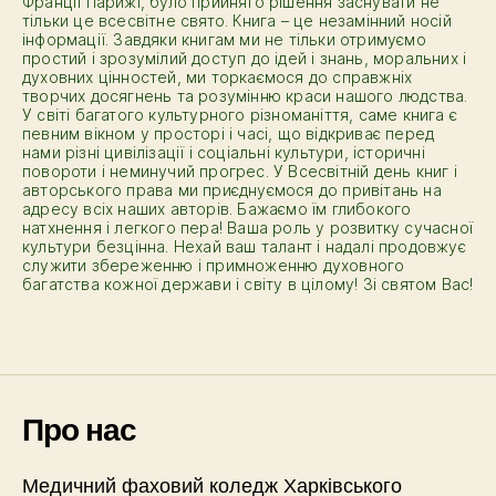
Франції Парижі, було прийнято рішення заснувати не
тільки це всесвітне свято. Книга – це незамінний носій
інформації. Завдяки книгам ми не тільки отримуємо
простий і зрозумілий доступ до ідей і знань, моральних і
духовних цінностей, ми торкаємося до справжніх
творчих досягнень та розумінню краси нашого людства.
У світі багатого культурного різноманіття, саме книга є
певним вікном у просторі і часі, що відкриває перед
нами різні цивілізації і соціальні культури, історичні
повороти і неминучий прогрес. У Всесвітній день книг і
авторського права ми приєднуємося до привітань на
адресу всіх наших авторів. Бажаємо їм глибокого
натхнення і легкого пера! Ваша роль у розвитку сучасної
культури безцінна. Нехай ваш талант і надалі продовжує
служити збереженню і примноженню духовного
багатства кожної держави і світу в цілому! Зі святом Вас!
Про нас
Медичний фаховий коледж Харківського