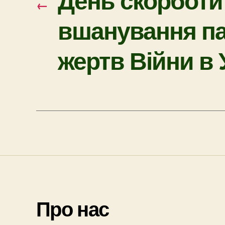
←
вшанування па
жертв Війни в 
Про нас