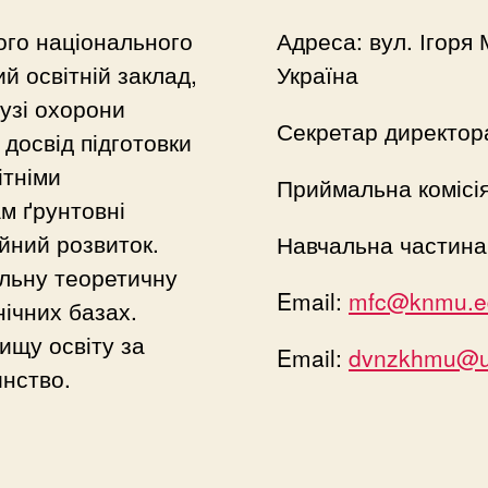
ого національного
Адреса: вул. Ігоря 
й освітній заклад,
Україна
лузі охорони
Секретар директор
досвід підготовки
ітніми
Приймальна комісі
м ґрунтовні
йний розвиток.
Навчальна частина
льну теоретичну
Email:
mfc@knmu.e
нічних базах.
ищу освіту за
Email:
dvnzkhmu@uk
нство.