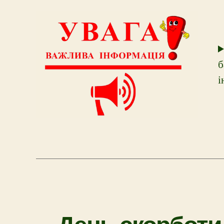
б
і
День скорботи 