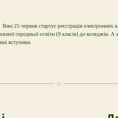
Вже 25 червня стартує реєстрація електронних ка
азової середньої освіти (9 класів) до коледжів. А
нші вступики.
і
Д