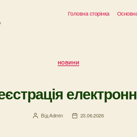
Головна сторінка
Основна
у
Категорії
НОВИНИ
єстрація електронн
Від
Admin
23.06.2026
Автор
Дата
запису
запису