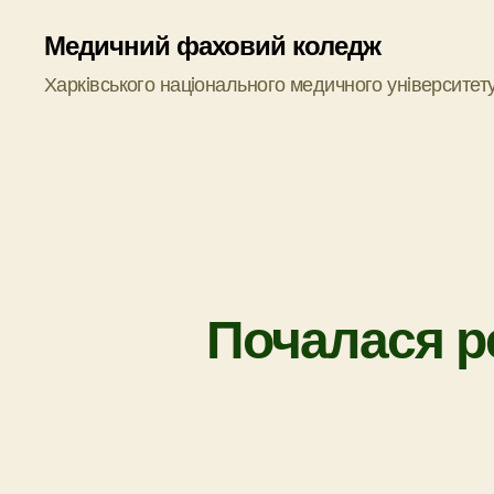
Медичний фаховий коледж
Харкiвського нацiонального медичного унiверситет
Почалася ре