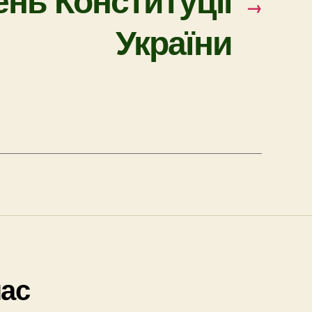
→
України
нас